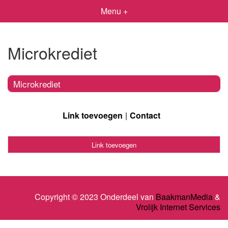
Menu +
Microkrediet
Microkrediet
Link toevoegen
Contact
Link toevoegen
Copyright © 2023 Onderdeel van
BaakmanMedia
&
Vrolijk Internet Services